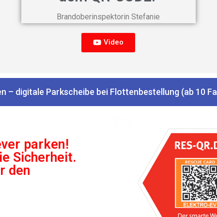
Brandoberinspektorin Stefanie​
Video
en – digitale Parkscheibe bei Flottenbestellung (ab 10 
ever parken!
e Sicherheit.
ür den