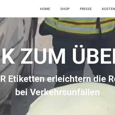
HOME
SHOP
PRESSE
KOSTEN
IK ZUM ÜBE
 Etiketten erleichtern die 
bei Verkehrsunfällen