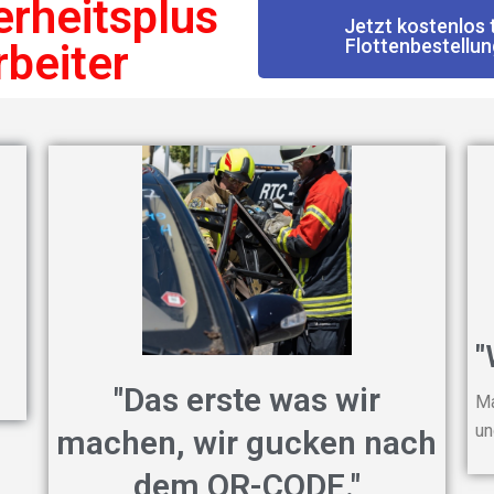
erheitsplus
Jetzt kostenlos 
Flottenbestellu
rbeiter
"
"Das erste was wir
Ma
un
machen, wir gucken nach
dem QR-CODE."