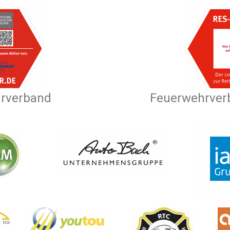
hrverband
Feuerwehrver